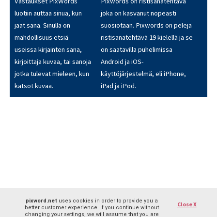
Vastaukset PixWords
Pixwords on ristisanatehtävä
luotiin auttaa sinua, kun
joka on kasvanut nopeasti
jäät sana. Sinulla on
suosiotaan. Pixwords on pelejä
mahdollisuus etsiä
ristisanatehtävä 19 kielellä ja se
useissa kirjainten sana,
on saatavilla puhelimissa
kirjoittaja kuvaa, tai sanoja
Android ja iOS-
jotka tulevat mieleen, kun
käyttöjärjestelmä, eli iPhone,
katsot kuvaa.
iPad ja iPod.
pixword.net
uses cookies in order to provide you a
Close X
better customer experience. If you continue without
changing your settings, we will assume that you are