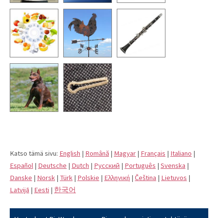
Katso tämä sivu:
English
|
Română
|
Magyar
|
Français
|
Italiano
|
Español
|
Deutsche
|
Dutch
|
Pусский
|
Português
|
Svenska
|
Danske
|
Norsk
|
Türk
|
Polskie
|
Eλληνική
|
Čeština
|
Lietuvos
|
Latvijā
|
Eesti
|
한국어