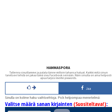
HAMMASPORA
Tallenna sivuillamme ja palata tänne milloin tahansa haluat. Kaikki mitä sinun
tarvitsee tehdä on jakaa tämä sivu Facebook seinään. Näin sinulla on aina helposti
apua tarjosi meille pixwords.
Jaa
Sinulla on kolme haku vaihtoehtoja. Pick helpompaa menetelmä:
Valitse määrä sanan kirjainten
(Suositeltava!)
: