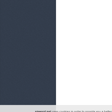
pixword.net
uses cookies in order to provide you a better