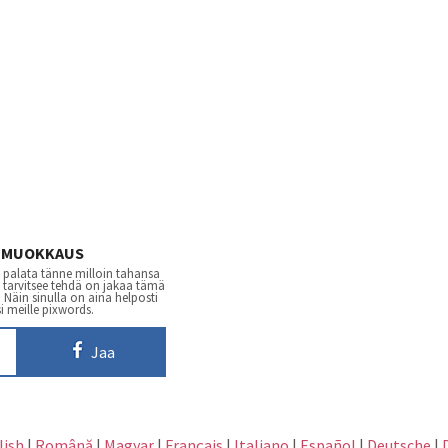
NMUOKKAUS
 palata tänne milloin tahansa
n tarvitsee tehdä on jakaa tämä
Näin sinulla on aina helposti
i meille pixwords.
Jaa
lish
|
Română
|
Magyar
|
Français
|
Italiano
|
Español
|
Deutsche
|