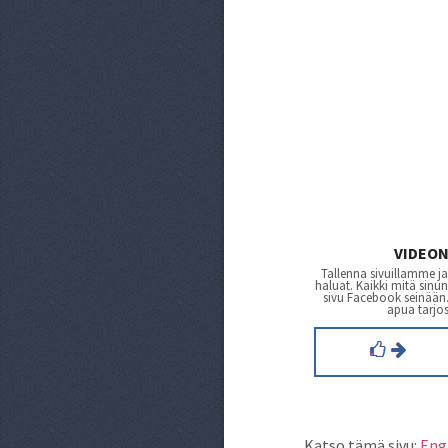
VIDEO
Tallenna sivuillamme ja
haluat. Kaikki mitä sinu
sivu Facebook seinään. 
apua tarjos
Katso tämä sivu:
Eng