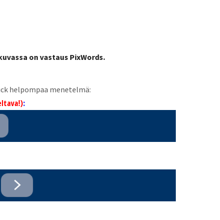
 kuvassa on vastaus PixWords.
 Pick helpompaa menetelmä:
ltava!)
: