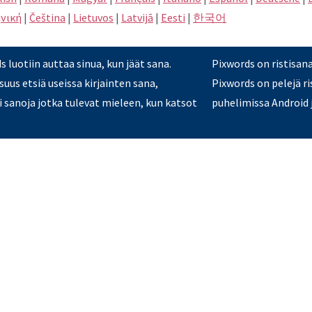
νική
|
Čeština
|
Lietuvos
|
Latvijā
|
Eesti
|
한국어
 luotiin auttaa sinua, kun jäät sana.
Pixwords on ristisan
uus etsiä useissa kirjainten sana,
Pixwords on pelejä ri
ai sanoja jotka tulevat mieleen, kun katsot
puhelimissa Android j