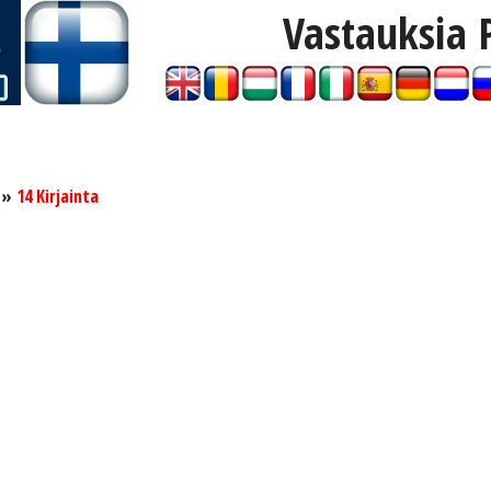
Vastauksia 
»
14 Kirjainta