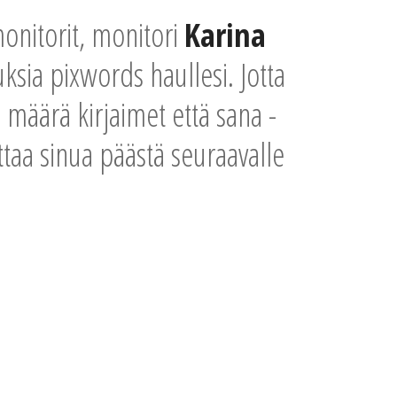
monitorit, monitori
Karina
ksia pixwords haullesi. Jotta
 määrä kirjaimet että sana -
uttaa sinua päästä seuraavalle