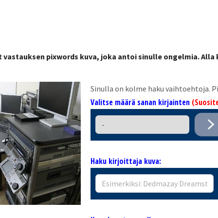
t vastauksen pixwords kuva, joka antoi sinulle ongelmia. Alla
Sinulla on kolme haku vaihtoehtoja.
Valitse määrä sanan kirjainten
(Suosite
Haku kirjoittaja kuva: