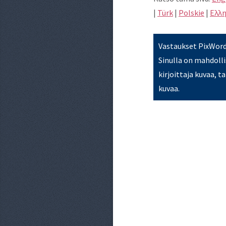
|
Türk
|
Polskie
|
Eλλη
Vastaukset PixWords
Sinulla on mahdollis
kirjoittaja kuvaa, t
kuvaa.