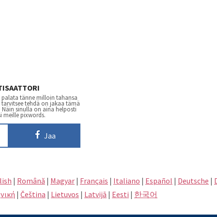
TISAATTORI
 palata tänne milloin tahansa
n tarvitsee tehdä on jakaa tämä
Näin sinulla on aina helposti
i meille pixwords.
Jaa
lish
|
Română
|
Magyar
|
Français
|
Italiano
|
Español
|
Deutsche
|
νική
|
Čeština
|
Lietuvos
|
Latvijā
|
Eesti
|
한국어