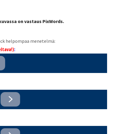
 kuvassa on vastaus PixWords.
 Pick helpompaa menetelmä:
ltava!)
: