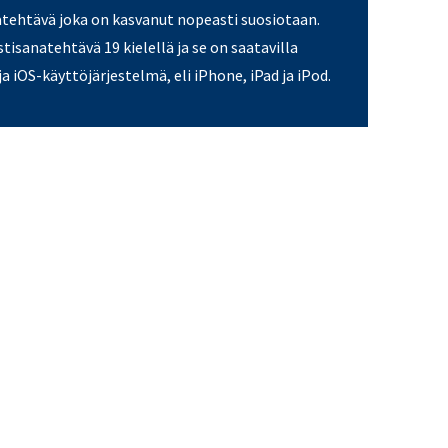
atehtävä joka on kasvanut nopeasti suosiotaan.
stisanatehtävä 19 kielellä ja se on saatavilla
a iOS-käyttöjärjestelmä, eli iPhone, iPad ja iPod.