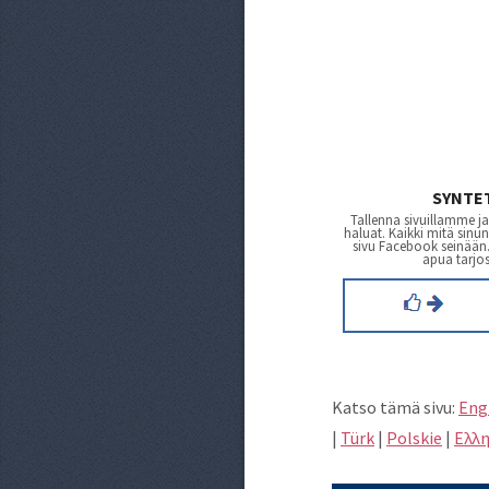
SYNTE
Tallenna sivuillamme ja
haluat. Kaikki mitä sinu
sivu Facebook seinään. 
apua tarjos
Katso tämä sivu:
Eng
|
Türk
|
Polskie
|
Eλλη