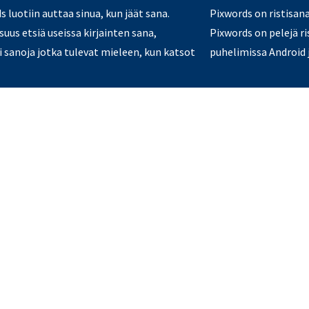
 luotiin auttaa sinua, kun jäät sana.
Pixwords on ristisan
uus etsiä useissa kirjainten sana,
Pixwords on pelejä ri
ai sanoja jotka tulevat mieleen, kun katsot
puhelimissa Android j