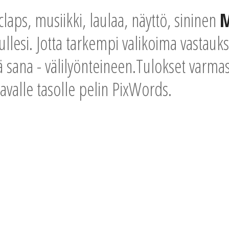
laps, musiikki, laulaa, näyttö, sininen
M
llesi. Jotta tarkempi valikoima vastauk
ä sana - välilyönteineen.Tulokset varmast
avalle tasolle pelin PixWords.