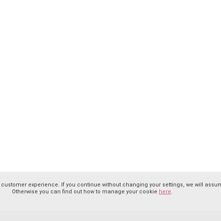
 customer experience. If you continue without changing your settings, we will assum
Otherwise you can find out how to manage your cookie
here
.