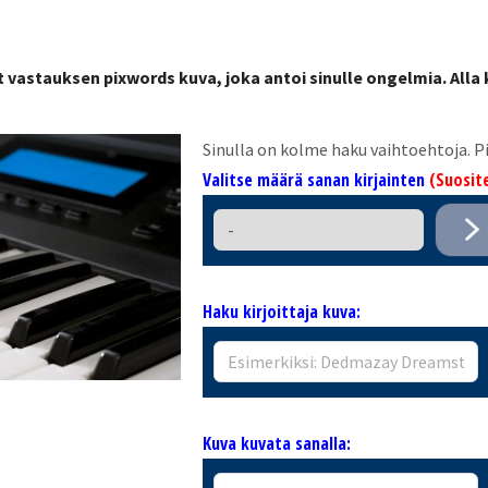
t vastauksen pixwords kuva, joka antoi sinulle ongelmia. Alla
Sinulla on kolme haku vaihtoehtoja.
Valitse määrä sanan kirjainten
(Suosite
Haku kirjoittaja kuva:
Kuva kuvata sanalla: