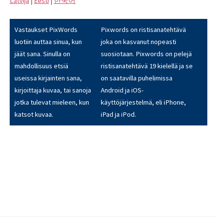
Latvijā
|
Eesti
|
한국어
Vastaukset PixWords
Pixwords on ristisanatehtävä
luotiin auttaa sinua, kun
joka on kasvanut nopeasti
jäät sana. Sinulla on
suosiotaan. Pixwords on pelejä
mahdollisuus etsiä
ristisanatehtävä 19 kielellä ja se
useissa kirjainten sana,
on saatavilla puhelimissa
kirjoittaja kuvaa, tai sanoja
Android ja iOS-
jotka tulevat mieleen, kun
käyttöjärjestelmä, eli iPhone,
katsot kuvaa.
iPad ja iPod.