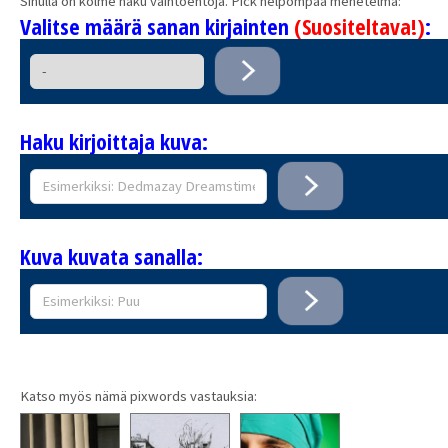
Sinulla on kolme haku vaihtoehtoja. Pick helpompaa menetelmä:
Valitse määrä sanan kirjainten
(Suositeltava!)
:
Haku kirjoittaja kuva:
Kuva kuvata sanalla:
Katso myös nämä pixwords vastauksia: