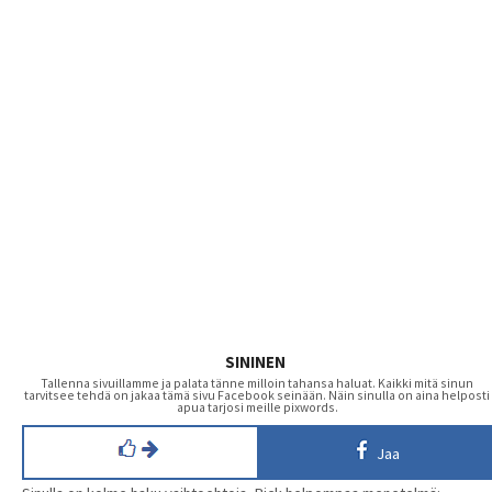
SININEN
Tallenna sivuillamme ja palata tänne milloin tahansa haluat. Kaikki mitä sinun
tarvitsee tehdä on jakaa tämä sivu Facebook seinään. Näin sinulla on aina helposti
apua tarjosi meille pixwords.
Jaa