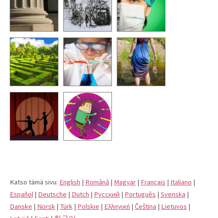
Katso tämä sivu:
English
|
Română
|
Magyar
|
Français
|
Italiano
|
Español
|
Deutsche
|
Dutch
|
Pусский
|
Português
|
Svenska
|
Danske
|
Norsk
|
Türk
|
Polskie
|
Eλληνική
|
Čeština
|
Lietuvos
|