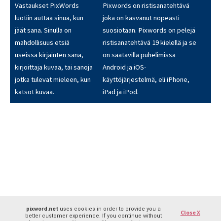
Vastaukset PixWords
Pixwords on ristisanatehtävä
luotiin auttaa sinua, kun
joka on kasvanut nopeasti
jäät sana. Sinulla on
suosiotaan. Pixwords on pelejä
mahdollisuus etsiä
ristisanatehtävä 19 kielellä ja se
useissa kirjainten sana,
on saatavilla puhelimissa
kirjoittaja kuvaa, tai sanoja
Android ja iOS-
jotka tulevat mieleen, kun
käyttöjärjestelmä, eli iPhone,
katsot kuvaa.
iPad ja iPod.
pixword.net
uses cookies in order to provide you a
Close X
better customer experience. If you continue without