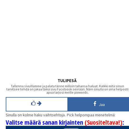
TULIPESÄ
Tallenna sivuillamme ja palata tänne milloin tahansa haluat. Kaikki mitä sinun
tarvitsee tehdä on jakaa tämä sivu Facebook seinään. Näin sinulla on aina helposti
apua tarjosi meille pixwords.
Jaa
Sinulla on kolme haku vaihtoehtoja. Pick helpompaa menetelmä:
Valitse määrä sanan kirjainten
(Suositeltava!)
: