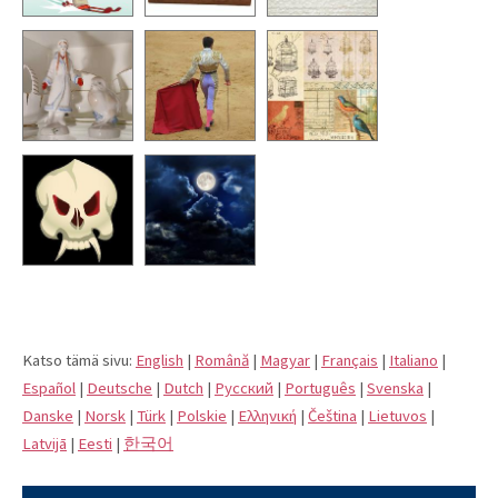
Katso tämä sivu:
English
|
Română
|
Magyar
|
Français
|
Italiano
|
Español
|
Deutsche
|
Dutch
|
Pусский
|
Português
|
Svenska
|
Danske
|
Norsk
|
Türk
|
Polskie
|
Eλληνική
|
Čeština
|
Lietuvos
|
Latvijā
|
Eesti
|
한국어