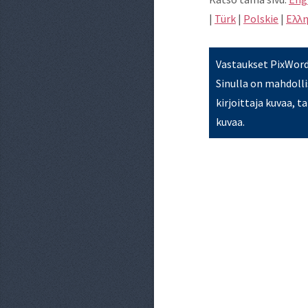
|
Türk
|
Polskie
|
Eλλη
Vastaukset PixWords
Sinulla on mahdollis
kirjoittaja kuvaa, t
kuvaa.