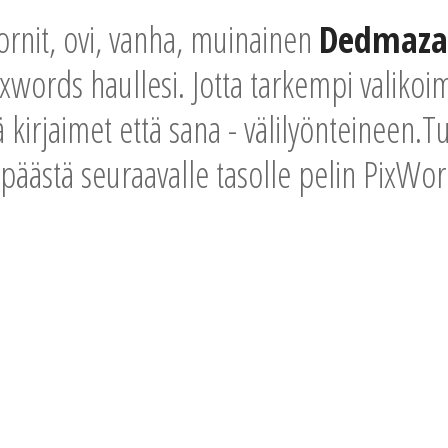
tornit, ovi, vanha, muinainen
Dedmaza
ixwords haullesi. Jotta tarkempi valikoi
kirjaimet että sana - välilyönteineen.Tul
 päästä seuraavalle tasolle pelin PixWor