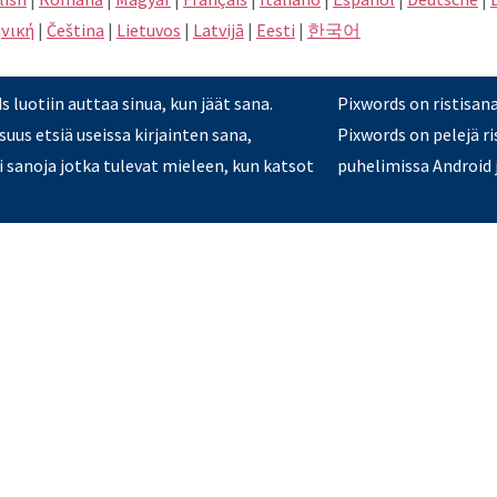
νική
|
Čeština
|
Lietuvos
|
Latvijā
|
Eesti
|
한국어
 luotiin auttaa sinua, kun jäät sana.
Pixwords on ristisan
uus etsiä useissa kirjainten sana,
Pixwords on pelejä ri
ai sanoja jotka tulevat mieleen, kun katsot
puhelimissa Android j