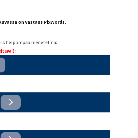
 kuvassa on vastaus PixWords.
 Pick helpompaa menetelmä:
ltava!)
: