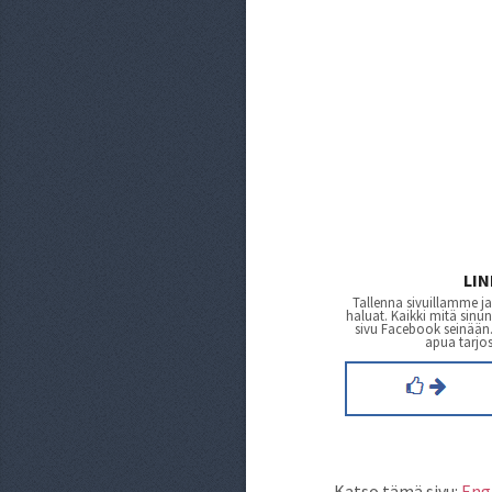
LI
Tallenna sivuillamme ja
haluat. Kaikki mitä sinu
sivu Facebook seinään. 
apua tarjos
Katso tämä sivu:
Eng