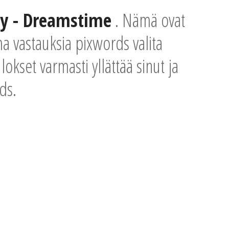
y - Dreamstime
. Nämä ovat
ma vastauksia pixwords valita
okset varmasti yllättää sinut ja
ds.