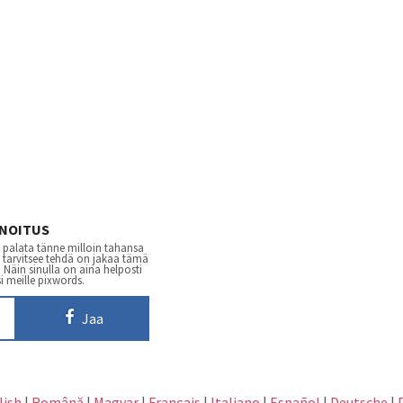
NNOITUS
 palata tänne milloin tahansa
n tarvitsee tehdä on jakaa tämä
Näin sinulla on aina helposti
i meille pixwords.
Jaa
lish
|
Română
|
Magyar
|
Français
|
Italiano
|
Español
|
Deutsche
|