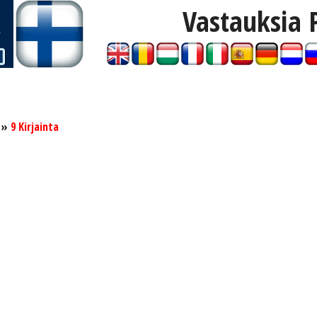
Vastauksia 
»
9 Kirjainta