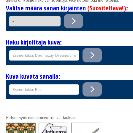
Sinulla on kolme haku vaihtoehtoja. Pick helpompaa menetelmä:
Valitse määrä sanan kirjainten
(Suositeltava!)
:
Haku kirjoittaja kuva:
Kuva kuvata sanalla:
Katso myös nämä pixwords vastauksia: