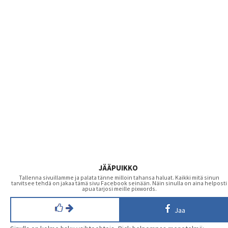
JÄÄPUIKKO
Tallenna sivuillamme ja palata tänne milloin tahansa haluat. Kaikki mitä sinun
tarvitsee tehdä on jakaa tämä sivu Facebook seinään. Näin sinulla on aina helposti
apua tarjosi meille pixwords.
Jaa