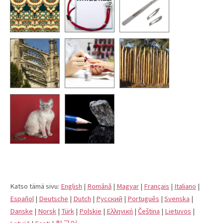
Katso tämä sivu:
English
|
Română
|
Magyar
|
Français
|
Italiano
|
Español
|
Deutsche
|
Dutch
|
Pусский
|
Português
|
Svenska
|
Danske
|
Norsk
|
Türk
|
Polskie
|
Eλληνική
|
Čeština
|
Lietuvos
|