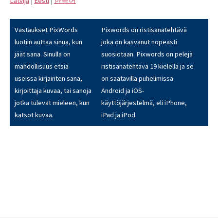
Latvijā
|
Eesti
|
한국어
Vastaukset PixWords
Pixwords on ristisanatehtävä
luotiin auttaa sinua, kun
joka on kasvanut nopeasti
jäät sana. Sinulla on
suosiotaan. Pixwords on pelejä
mahdollisuus etsiä
ristisanatehtävä 19 kielellä ja se
useissa kirjainten sana,
on saatavilla puhelimissa
kirjoittaja kuvaa, tai sanoja
Android ja iOS-
jotka tulevat mieleen, kun
käyttöjärjestelmä, eli iPhone,
katsot kuvaa.
iPad ja iPod.