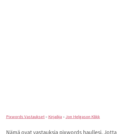
Pixwords Vastaukset
»
Kirjailija
»
Jon Helgason Klikk
Nämä ovat vastauksia pixwords haullesi. Jotta