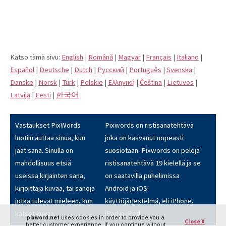
Katso tämä sivu:
English
|
Română
|
Magyar
|
Français
|
Italiano
|
Español
|
Deutsche
|
Dutch
|
Pусский
|
Português
|
Svenska
|
Danske
|
Norsk
|
Türk
|
Polskie
|
Eλληνική
|
Čeština
|
Lietuvos
|
Latvijā
|
Eesti
|
한국어
Vastaukset PixWords
Pixwords on ristisanatehtävä
luotiin auttaa sinua, kun
joka on kasvanut nopeasti
jäät sana. Sinulla on
suosiotaan. Pixwords on pelejä
mahdollisuus etsiä
ristisanatehtävä 19 kielellä ja se
useissa kirjainten sana,
on saatavilla puhelimissa
kirjoittaja kuvaa, tai sanoja
Android ja iOS-
jotka tulevat mieleen, kun
käyttöjärjestelmä, eli iPhone,
katsot kuvaa.
iPad ja iPod.
pixword.net
uses cookies in order to provide you a
Close X
better customer experience. If you continue without