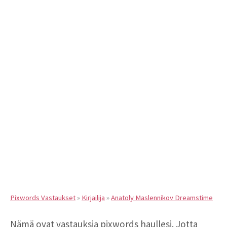
Pixwords Vastaukset
»
Kirjailija
»
Anatoly Maslennikov Dreamstime
Nämä ovat vastauksia pixwords haullesi. Jotta