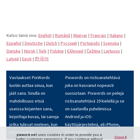
Katso tämä sivu:
English
|
Română
|
Magyar
|
Français
|
Italiano
|
Español
|
Deutsche
|
Dutch
|
Pусский
|
Português
|
Svenska
|
Danske
|
Norsk
|
Türk
|
Polskie
|
Eλληνική
|
Čeština
|
Lietuvos
|
Latvijā
|
Eesti
|
한국어
Vastaukset PixWords
Pixwords on ristisanatehtävä
luotiin auttaa sinua, kun
joka on kasvanut nopeasti
jäät sana. Sinulla on
suosiotaan. Pixwords on pelejä
mahdollisuus etsiä
ristisanatehtävä 19 kielellä ja se
useissa kirjainten sana,
on saatavilla puhelimissa
kirjoittaja kuvaa, tai sanoja
Android ja iOS-
jotka tulevat mieleen, kun
käyttöjärjestelmä, eli iPhone,
katsot kuvaa.
iPad ja iPod.
pixword.net
uses cookies in order to provide you a
Close X
better customer experience. If you continue without